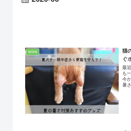
猫
猫情報
ぐ
最
も
今
暑
て